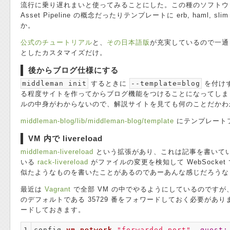
流行に乗り遅れまいと使ってみることにした。この種のソフトウェ
Asset Pipeline の概念だったりテンプレートに erb, ham
か。
公式のチュートリアル
と、
その日本語版
が充実しているので一通
としたカスタマイズだけ。
後からブログ仕様にする
middleman init
するときに
--template=blog
を付けず
る程度サイトを作ってからブログ機能をつけることになってし
ルの中身がわからないので、解説サイトを見ても何のことだかわ
middleman-blog/lib/middleman-blog/template
にテンプレート
VM 内で livereload
middleman-livereload
という拡張があり、これは記事を書いて
いる
rack-livereload
がファイルの変更を検知して WebSocket
似たようなものを書いたことがあるのであーあんな感じだろうな
最近は
Vagrant
で全部 VM の中でやるようにしているのですが、ネッ
のデフォルトである 35729 番をフォワードしておく必要があります
ードしておきます。
1

config
.
vm
.
network
"forwarded_port"
,
guest: