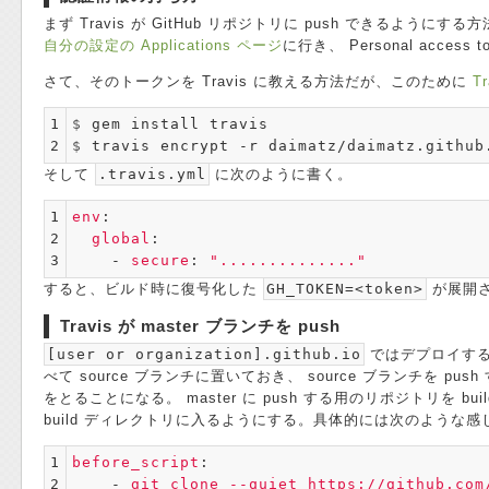
まず Travis が GitHub リポジトリに push できるように
自分の設定の Applications ページ
に行き、 Personal access
さて、そのトークンを Travis に教える方法だが、このために
T
1

$ 
2
$ 
travis encrypt -r daimatz/daimatz.github
そして
.travis.yml
に次のように書く。
1

env
:
2

global
:
3
-
secure
:
"
.............."
すると、ビルド時に復号化した
GH_TOKEN=<token>
が展開さ
Travis が master ブランチを push
[user or organization].github.io
ではデプロイする
べて source ブランチに置いておき、 source ブランチを push す
をとることになる。 master に push する用のリポジトリを bu
build ディレクトリに入るようにする。具体的には次のような感
1

before_script
:
2

-
git clone --quiet https://github.com