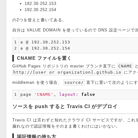
192.30.252.153
192.30.252.154
の2つを使えと書いてある。
自分は VALUE DOMAIN を使っているので DNS 設定ペー
1

a @ 192.30.252.153

2
CNAME ファイルを置く
GitHub Pages リポジトリの master ブランチ直下に
CNAME
と
http://[user or organization].github.io
にアク
middleman を使う場合、
source/
直下に置いて次のようにす
1
page
'CNAME'
,
layout: 
false
ソースを push すると Travis CI がデプロイ
Travis CI は言わずと知れたクラウド CI サービスです
漏れなので認証情報をそのまま書くわけにはいかない。
認証情報の持ち方