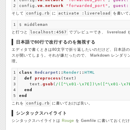
2
config
.
vm
.
network
"forwarded_port"
,
guest:
そして
config.rb
に
activate :livereload
を書いて
1
$ 
と打つと
localhost:4567
でプレビューでき、 livereload
日本語で80行で改行するのを無視する
エディタで書くときは80文字で折り返したいのだけど、日本語
スが開いてしまう。それが嫌だったので、 Markdown レン
理。
1

class
Redcarpet
::
Render
::
HTML
2

def
preprocess
(
text
)
3

text
.
gsub
(
/([^\x01-\x7E])\n([^\x01-\x7
4

end
5
end
これを
config.rb
に書いておけば良い。
シンタックスハイライト
シンタックスハイライトは
Rouge
を Gemfile に書いてお