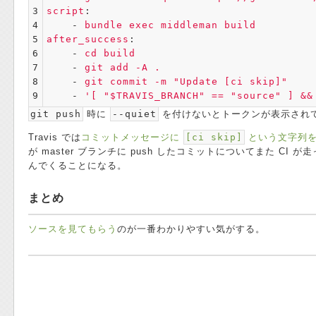
3

script
:
4

-
bundle exec middleman build
5

after_success
:
6

-
cd build
7

-
git add -A .
8

-
git commit -m "Update [ci skip]"
9
-
'
[
"$TRAVIS_BRANCH"
==
"source"
]
&&
git push
時に
--quiet
を付けないとトークンが表示され
Travis では
コミットメッセージに
[ci skip]
という文字列を
が master ブランチに push したコミットについてまた CI 
んでくることになる。
まとめ
ソースを見てもらう
のが一番わかりやすい気がする。